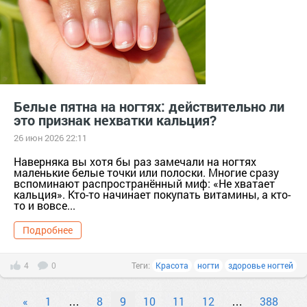
Белые пятна на ногтях: действительно ли
это признак нехватки кальция?
26 июн 2026 22:11
Наверняка вы хотя бы раз замечали на ногтях
маленькие белые точки или полоски. Многие сразу
вспоминают распространённый миф: «Не хватает
кальция». Кто-то начинает покупать витамины, а кто-
то и вовсе...
Подробнее
4
0
Теги:
Красота
ногти
здоровье ногтей
«
1
…
8
9
10
11
12
…
388