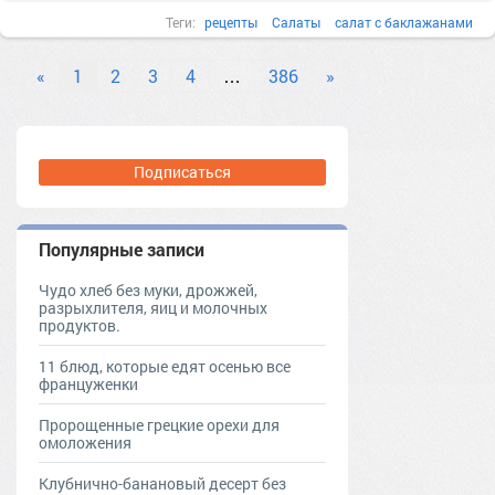
Теги:
рецепты
Салаты
салат с баклажанами
хрустящие баклажаны
«
1
2
3
4
…
386
»
Подписаться
Популярные записи
Чудо хлеб без муки, дрожжей,
разрыхлителя, яиц и молочных
продуктов.
11 блюд, которые едят осенью все
француженки
Пророщенные грецкие орехи для
омоложения
Клубнично-банановый десерт без