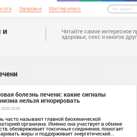
асота
Здоровье
Мастер-класс
 и
Читайте самое интересное п
здоровье, секс и многое дру
ечени
овая болезнь печени: какие сигналы
анизма нельзя игнорировать
 2026 23:03
нь часто называют главной биохимической
раторией организма. Именно она участвует в обмене
ств, обезвреживает токсичные соединения, помогает
варивать жиры и поддерживает энергетический...