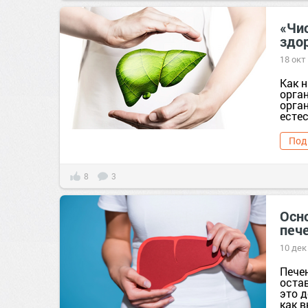
«Чис
здо
18 окт
Как 
орга
орга
естес
Под
8
3
Осно
печ
10 дек
Пече
оста
это 
как в