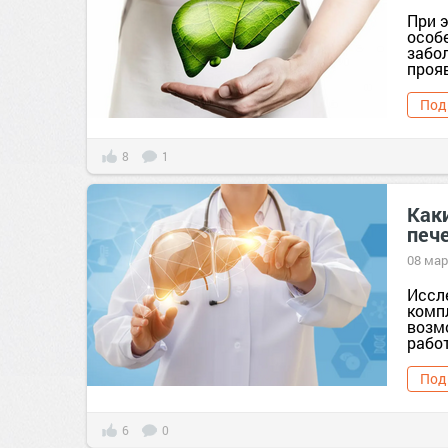
При э
особе
забо
прояв
Под
8
1
Как
печ
08 мар
Иссл
комп
возм
работ
Под
6
0