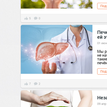
Под
5
0
Печ
ей э
01 июн
Мы р
не н
таки
печён
Под
7
2
Нез
09 апр