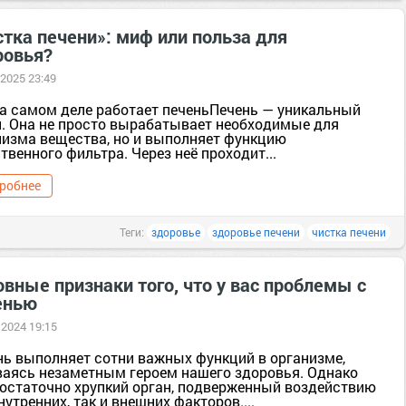
тка печени»: миф или польза для
ровья?
 2025 23:49
на самом деле работает печеньПечень — уникальный
н. Она не просто вырабатывает необходимые для
низма вещества, но и выполняет функцию
твенного фильтра. Через неё проходит...
робнее
Теги:
здоровье
здоровье печени
чистка печени
вные признаки того, что у вас проблемы с
енью
 2024 19:15
нь выполняет сотни важных функций в организме,
ваясь незаметным героем нашего здоровья. Однако
достаточно хрупкий орган, подверженный воздействию
нутренних, так и внешних факторов....