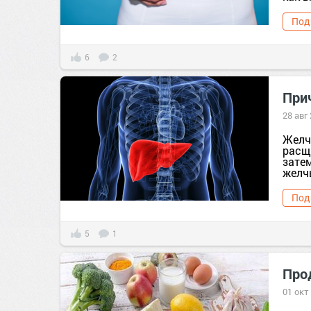
Под
6
2
При
28 авг
Желч
расщ
зате
желч
Под
5
1
Про
01 окт