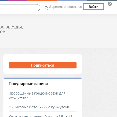
Зарегистрироваться
Войти
ро звезды,
гое
Подписаться
Популярные записи
Пророщенные грецкие орехи для
омоложения
Финиковые батончики с кунжутом!
Хотите иметь плоский живот? Вот 13