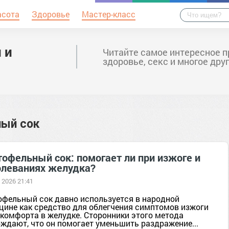
асота
Здоровье
Мастер-класс
 и
Читайте самое интересное п
здоровье, секс и многое дру
ый сок
тофельный сок: помогает ли при изжоге и
олеваниях желудка?
 2026 21:41
офельный сок давно используется в народной
цине как средство для облегчения симптомов изжоги
скомфорта в желудке. Сторонники этого метода
рждают, что он помогает уменьшить раздражение...