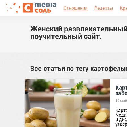
Отношения
Рецепты
Кр
Женский развлекательный
поучительный сайт.
Все статьи по тегу
картофельн
Кар
заб
30 май
Карт
меди
и ди
утве