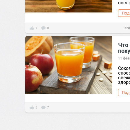
посл
Под
7
0
Теги
Что
пох
11 фев
Соко
спос
свеж
здоро
Под
5
7