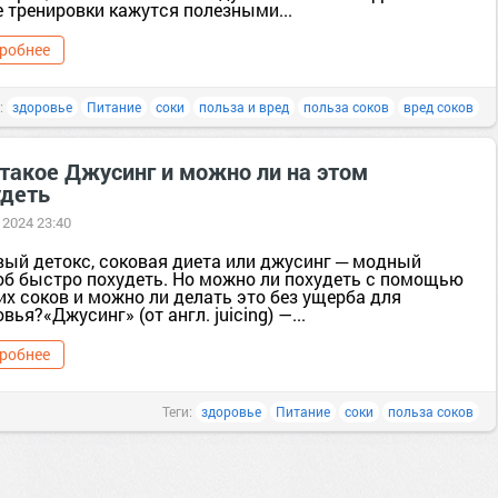
е тренировки кажутся полезными...
робнее
:
здоровье
Питание
соки
польза и вред
польза соков
вред соков
 такое Джусинг и можно ли на этом
удеть
 2024 23:40
вый детокс, соковая диета или джусинг ─ модный
об быстро похудеть. Но можно ли похудеть с помощью
их соков и можно ли делать это без ущерба для
вья?«Джусинг» (от англ. juicing) —...
робнее
Теги:
здоровье
Питание
соки
польза соков