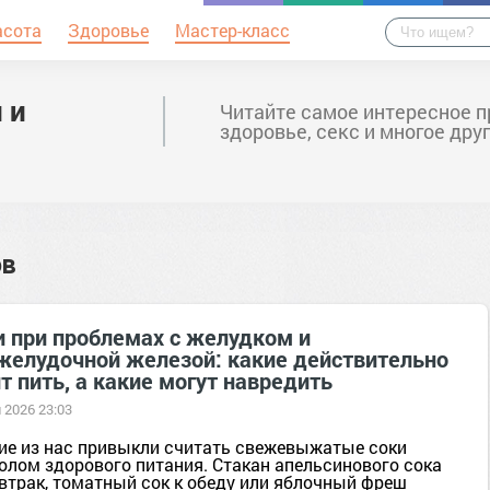
асота
Здоровье
Мастер-класс
 и
Читайте самое интересное п
здоровье, секс и многое дру
ов
и при проблемах с желудком и
желудочной железой: какие действительно
т пить, а какие могут навредить
 2026 23:03
ие из нас привыкли считать свежевыжатые соки
олом здорового питания. Стакан апельсинового сока
автрак, томатный сок к обеду или яблочный фреш